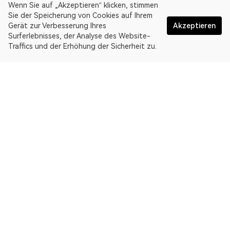
Wenn Sie auf „Akzeptieren” klicken, stimmen
Sie der Speicherung von Cookies auf Ihrem
Gerät zur Verbesserung Ihres
Akzeptieren
Surferlebnisses, der Analyse des Website-
Traffics und der Erhöhung der Sicherheit zu.
Deutsch
OKLink ist ein Multi-Chain-Blockchain-Explorer und eine Web3-
Datenplattform. Blockchain-Explorer für Arbitrum One.
Explorer
Mehr über OKLink
Partner-Links