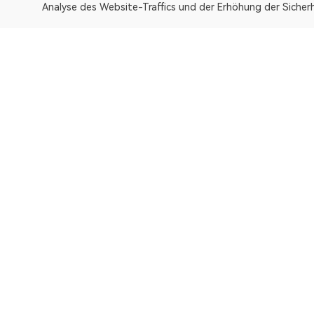
Analyse des Website-Traffics und der Erhöhung der Sicherh
OKLink ist ein Multi-Chain-Blockchain-Explorer und eine W
Explorer
Bitcoin
OP Mainnet
Ethereum
Polygon
X Layer
Avalanche-C
Solana
zkSync Era
TRON
TON
BNB Chain
Gravity Alpha Mainn