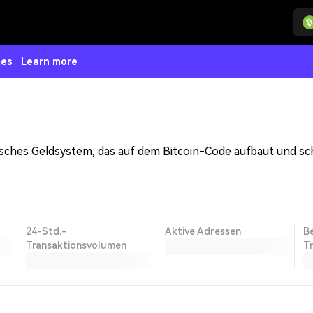
tes
Learn more
24-Std.-
Aktive Adressen
B
Transaktionsvolumen
T