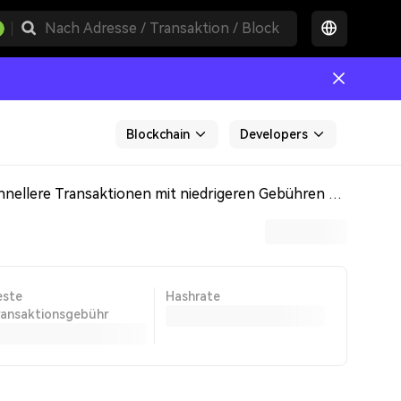
Blockchain
Developers
Bitcoin Cash (BCH) ist ein dezentralisiertes elektronisches Geldsystem, das auf dem Bitcoin-Code aufbaut und schnellere Transaktionen mit niedrigeren Gebühren ermöglichen soll. Es verbessert die bestehenden Unzulänglichkeiten von Bitcoin, indem es die Blockgröße erhöht, die Transaktionsgebühren senkt und die Transaktionsgeschwindigkeit steigert. BCH verwendet einen anderen Mining-Algorithmus als Bitcoin, der eine optimierte Dezentralisierung und höhere Sicherheit bietet.
este
Hashrate
ransaktionsgebühr