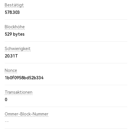
Bestätigt
578.303
Blockhöhe
529 bytes
Schwierigkeit
20.31T
Nonce
1b0f0958bd52b334
Transaktionen
0
Ommer-Block-Nummer
--