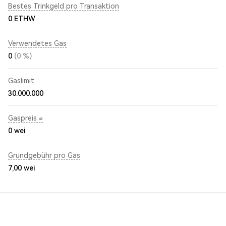
Bestes Trinkgeld pro Transaktion
0 ETHW
Verwendetes Gas
0
(0 %)
Gaslimit
30.000.000
Gaspreis ⌀
0
wei
Grundgebühr pro Gas
7,00
wei