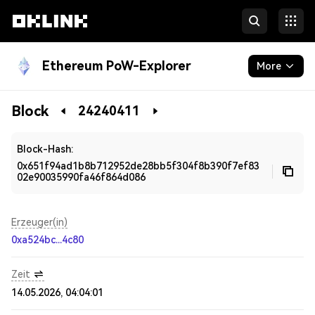
Ethereum PoW-Explorer
More
Blockchain
Block
24240411
Developers
Block-Hash:
0x651f94ad1b8b712952de28bb5f304f8b390f7ef83
02e90035990fa46f864d086
Erzeuger(in)
0xa524bc...4c80
Zeit
14.05.2026, 04:04:01