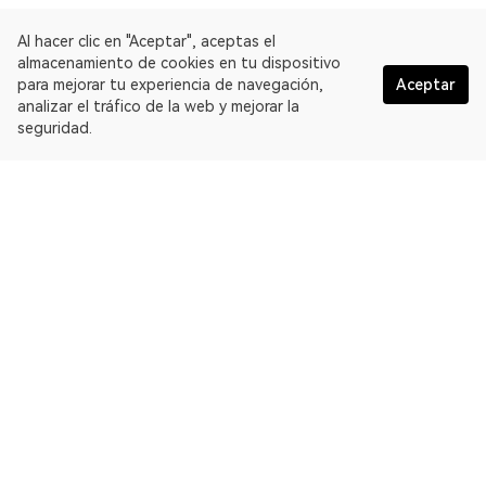
Al hacer clic en "Aceptar", aceptas el
almacenamiento de cookies en tu dispositivo
para mejorar tu experiencia de navegación,
Aceptar
analizar el tráfico de la web y mejorar la
seguridad.
Español
OKLink es un explorador de blockchain multicadena y una
plataforma de datos Web3. Explorador de blockchain para
BNB Chain.
Explorador
Más acerca de OKLink