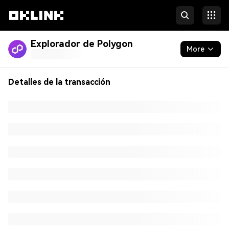
Explorador de Polygon
More
Blockchain
0xad573363615f1fc15c452b62a8c9a9461f01a9f8a5b0
Detalles de la transacción
4065f2e3213e385cb5e1
Tokens y NFT
Visión general
Txns internas
Developers
More