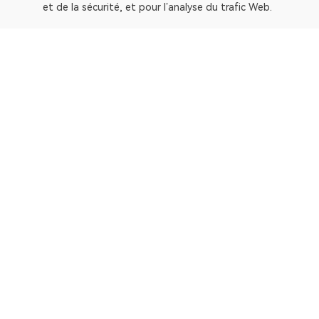
et de la sécurité, et pour l’analyse du trafic Web.
OKLink est un explorateur de blocs multichaîne et une pl
Explorateur
Bitcoin
OP Mainnet
Ethereum
Polygon
X Layer
Avalanche-C
Solana
zkSync Era
TRON
TON
BNB Chain
Gravity Alpha Mainn