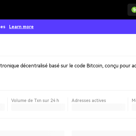
tes
Learn more
Volume de Txn sur 24 h
Adresses actives
Me