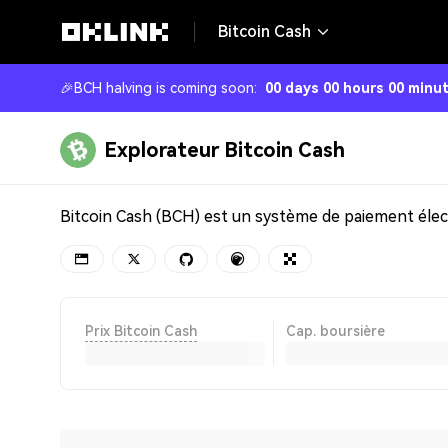
Bitcoin Cash
🎉
BCH halving is coming soon
:
00 days 00 hours 00 minu
Explorateur Bitcoin Cash
Prix Bitcoin Cash
Cap. boursière