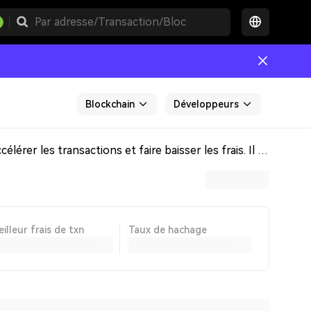
Blockchain
Développeurs
Bitcoin Cash (BCH) est un système de paiement électronique décentralisé basé sur le code Bitcoin, conçu pour accélérer les transactions et faire baisser les frais. Il règle les problèmes d’efficacité rencontrés par Bitcoin en augmentant la taille de bloc et la rapidité des transactions, ainsi qu’en réduisant les frais de transaction. Pour plus de décentralisation et de sécurité, BCH utilise un autre algorithme de minage que celui de Bitcoin.
illeur frais de txn
Taux de hachage