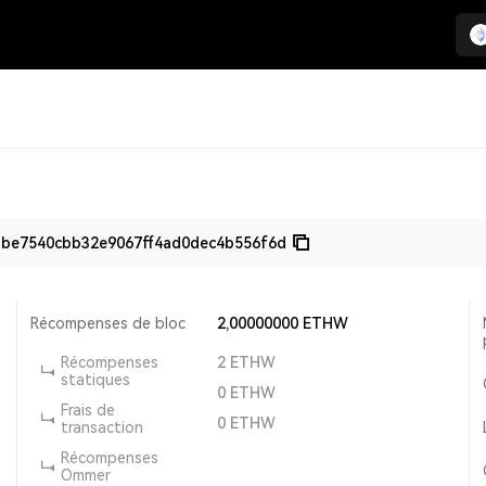
be7540cbb32e9067ff4ad0dec4b556f6d
Récompenses de bloc
2,00000000
ETHW
Récompenses
2
ETHW
statiques
0
ETHW
Frais de
0
ETHW
transaction
Récompenses
Ommer