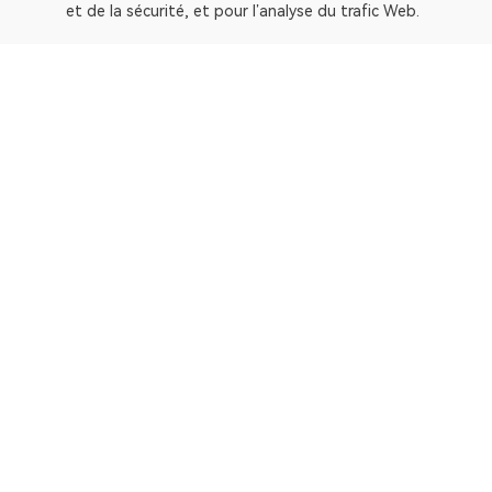
et de la sécurité, et pour l’analyse du trafic Web.
OKLink est un explorateur de blocs multichaîne et une p
Explorateur
Bitcoin
OP Mainnet
Ethereum
Polygon
X Layer
Avalanche-C
Solana
zkSync Era
TRON
TON
BNB Chain
Gravity Alpha Mainn