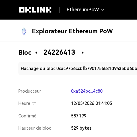
EthereumPoW
Explorateur Ethereum PoW
24226413
Bloc
Hachage du bloc:
0xac97b6ccbfb7901756831d9435bd6bb
Producteur
0xa524bc...4c80
Heure
12/05/2026 01:41:05
Confirmé
587 199
Hauteur de bloc
529 bytes