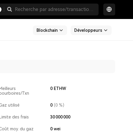
Blockchain
Développeurs
Meilleurs
0 ETHW
pourboires/Txn
Gaz utilisé
0
(0 %)
Limite des frais
30 000 000
Coût moy. du gaz
0
wei