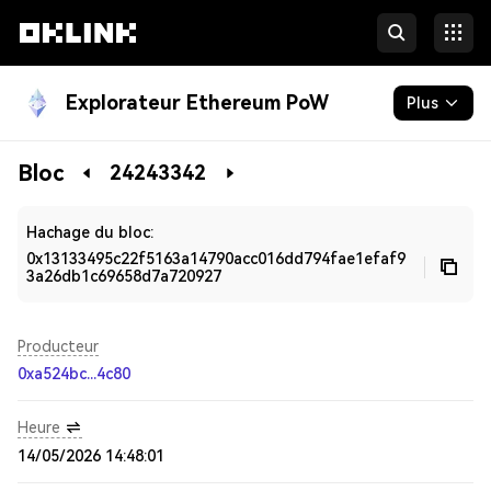
Explorateur Ethereum PoW
Plus
Blockchain
Bloc
24243342
Développeurs
Hachage du bloc:
0x13133495c22f5163a14790acc016dd794fae1efaf9
3a26db1c69658d7a720927
Producteur
0xa524bc...4c80
Heure
14/05/2026 14:48:01