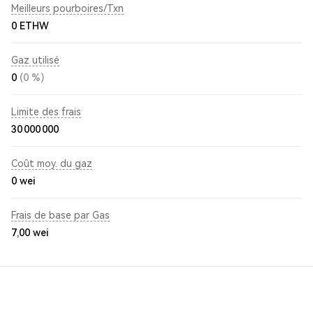
Meilleurs pourboires/Txn
0 ETHW
Gaz utilisé
0
(0 %)
Limite des frais
30 000 000
Coût moy. du gaz
0
wei
Frais de base par Gas
7,00
wei