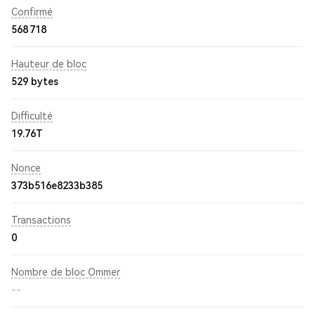
Confirmé
568 718
Hauteur de bloc
529 bytes
Difficulté
19.76T
Nonce
373b516e8233b385
Transactions
0
Nombre de bloc Ommer
--