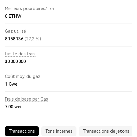
Meilleurs pourboires/Txn
0 ETHW
Gaz utilisé
8 158 136
(27,2 %)
Limite des frais
30 000 000
Coût moy. du gaz
1
Gwei
Frais de base par Gas
7,00
wei
Transactions
Txns internes
Transactions de jetons