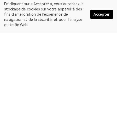
En cliquant sur « Accepter », vous autorisez le
stockage de cookies sur votre appareil à des
fins d’amélioration de l’expérience de
Accepter
navigation et de la sécurité, et pour l’analyse
du trafic Web.
Français
OKLink est un explorateur de blocs multichaîne et une
plateforme de données Web3. Explorateur de blockchain
EthereumPoW.
Explorateur
Plus sur OKLink