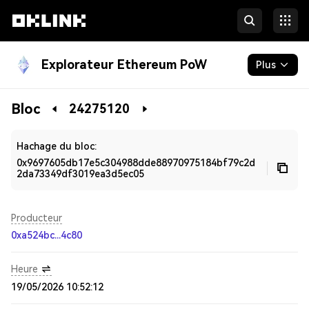
Explorateur Ethereum PoW
Plus
Blockchain
Bloc
24275120
Développeurs
Hachage du bloc:
0x9697605db17e5c304988dde88970975184bf79c2d
2da73349df3019ea3d5ec05
Producteur
0xa524bc...4c80
Heure
19/05/2026 10:52:12