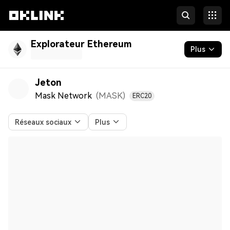
Explorateur Ethereum
Plus
Blockchain
Jeton
Mask Network
(MASK
)
ERC20
Jetons et NFT
Développeurs
Réseaux sociaux
Plus
Plus