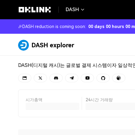
DASH
🎉
DASH reduction is coming soon
:
00 days 00 hours 00 
DASH explorer
시가총액
24시간 거래량