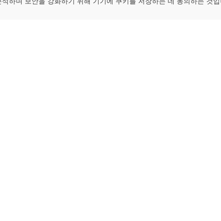
분석하며 보안을 강화하기 위해 기기에 쿠키를 저장하는 데 동의하는 것입
 platform. Blockchain explorer for DASH.
ApeChain Mainnet
Gnosis
Manta Pacific
Ethereum Cl
opBNB Mainnet
EthereumP
Scroll
Beacon Cha
Fantom
Dogecoin
et
Cosmos Hub
Litecoin