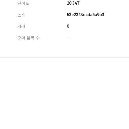
난이도
20.34T
논스
53e2343dcda5a9b3
거래
0
오머 블록 수
--