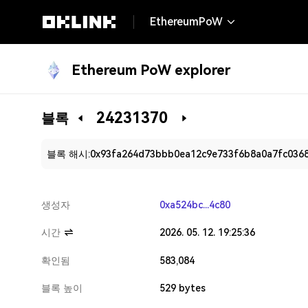
EthereumPoW
Ethereum PoW explorer
24231370
블록
블록 해시:
0x93fa264d73bbb0ea12c9e733f6b8a0a7fc0368
생성자
0xa524bc...4c80
시간
2026. 05. 12. 19:25:36
확인됨
583,084
블록 높이
529 bytes