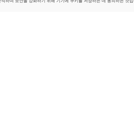
분석하며 보안을 강화하기 위해 기기에 쿠키를 저장하는 데 동의하는 것입
 platform. Blockchain explorer for EthereumPoW.
ApeChain Mainnet
Gnosis
Manta Pacific
Ethereum Cl
opBNB Mainnet
EthereumP
Scroll
Beacon Cha
Fantom
Dogecoin
et
Cosmos Hub
Litecoin