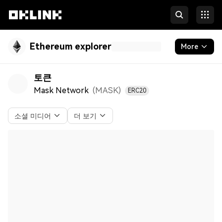
Ethereum explorer
More
Blockchain
토큰
Mask Network
(MASK
)
ERC20
토큰 및 NFT
Developers
소셜 미디어
더 보기
More