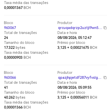
Taxa média das transações
0,00001367
BCH
Bloco
Produtor
963067
qrcuqadqrzp2uztjl9wn5sthepkg22majyxw4gmv6p
Total de transações
Data e hora
24
08/08/2026, 05:12:47
Tamanho do bloco
Prêmio por bloco
17.322
bytes
3,125
+
0,00021675
BCH
Taxa média das transações
0,00000903
BCH
Bloco
Produtor
963066
qpazjhpjetdf287vyfvslgg868mdqs4p2v0583dq6t
Total de transações
Data e hora
41
08/08/2026, 05:09:55
Tamanho do bloco
Prêmio por bloco
40.262
bytes
3,125
+
0,00056011
BCH
Taxa média das transações
0,00001366
BCH