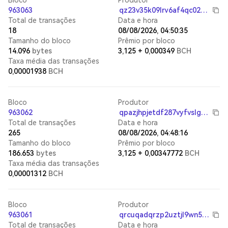
Bloco
Produtor
963063
qz23v35k09lrv6af4qc022kjd75hnldlcce2wse0a9
Total de transações
Data e hora
18
08/08/2026, 04:50:35
Tamanho do bloco
Prêmio por bloco
14.096
bytes
3,125
+
0,000349
BCH
Taxa média das transações
0,00001938
BCH
Bloco
Produtor
963062
qpazjhpjetdf287vyfvslgg868mdqs4p2v0583dq6t
Total de transações
Data e hora
265
08/08/2026, 04:48:16
Tamanho do bloco
Prêmio por bloco
186.653
bytes
3,125
+
0,00347772
BCH
Taxa média das transações
0,00001312
BCH
Bloco
Produtor
963061
qrcuqadqrzp2uztjl9wn5sthepkg22majyxw4gmv6p
Total de transações
Data e hora