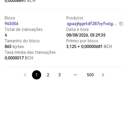
0,00006697
BCH
Bloco
Produtor
963056
qpazjhpjetdf287vyfvslgg868mdqs4p2v0583dq6t
Total de transações
Data e hora
4
08/08/2026, 03:29:35
Tamanho do bloco
Prêmio por bloco
865
bytes
3,125
+
0,00000681
BCH
Taxa média das transações
0,0000017
BCH
1
2
3
500