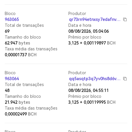
Bloco
Produtor
963065
qr73rn94etnxsy7edafnvmlz4tkf4tylrup9e4pfcv
Total de transações
Data e hora
69
08/08/2026, 05:04:06
Tamanho do bloco
Prêmio por bloco
62.947
bytes
3,125
+
0,00119897
BCH
Taxa média das transações
0,00001737
BCH
Bloco
Produtor
963064
qq5asqtp3q7yv0hs8d6vtd5vr99ltezhas5kv76kyj
Total de transações
Data e hora
48
08/08/2026, 04:55:11
Tamanho do bloco
Prêmio por bloco
21.942
bytes
3,125
+
0,00119995
BCH
Taxa média das transações
0,00002499
BCH