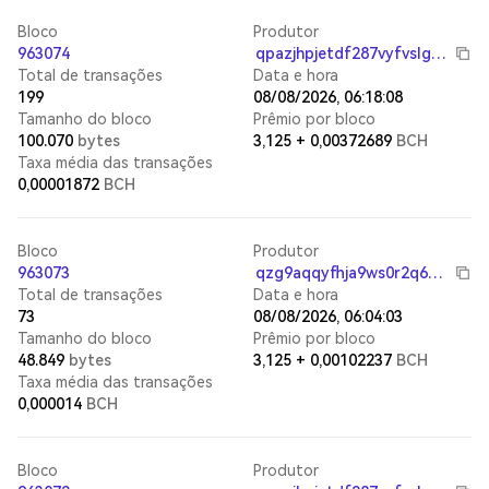
Bloco
Produtor
963074
qpazjhpjetdf287vyfvslgg868mdqs4p2v0583dq6t
Total de transações
Data e hora
199
08/08/2026, 06:18:08
Tamanho do bloco
Prêmio por bloco
100.070
bytes
3,125
+
0,00372689
BCH
Taxa média das transações
0,00001872
BCH
Bloco
Produtor
963073
qzg9aqqyfhja9ws0r2q6c052jxuwsm0lsg2zuuhmpx
Total de transações
Data e hora
73
08/08/2026, 06:04:03
Tamanho do bloco
Prêmio por bloco
48.849
bytes
3,125
+
0,00102237
BCH
Taxa média das transações
0,000014
BCH
Bloco
Produtor