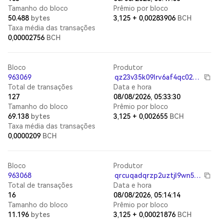
Tamanho do bloco
Prêmio por bloco
50.488
bytes
3,125
+
0,00283906
BCH
Taxa média das transações
0,00002756
BCH
Bloco
Produtor
963069
qz23v35k09lrv6af4qc022kjd75hnldlcce2wse0a9
Total de transações
Data e hora
127
08/08/2026, 05:33:30
Tamanho do bloco
Prêmio por bloco
69.138
bytes
3,125
+
0,002655
BCH
Taxa média das transações
0,0000209
BCH
Bloco
Produtor
963068
qrcuqadqrzp2uztjl9wn5sthepkg22majyxw4gmv6p
Total de transações
Data e hora
16
08/08/2026, 05:14:14
Tamanho do bloco
Prêmio por bloco
11.196
bytes
3,125
+
0,00021876
BCH