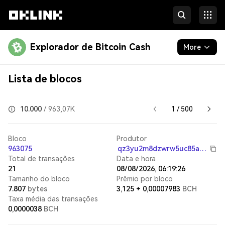
Explorador de Bitcoin Cash
More
Blockchain
Lista de blocos
Developers
10.000
/
963,07K
1 / 500
Bloco
Produtor
963075
qz3yu2m8dzwrw5uc85a5pz78dyxnrvdhf5v8tlf8jd
Total de transações
Data e hora
21
08/08/2026, 06:19:26
Tamanho do bloco
Prêmio por bloco
7.807
bytes
3,125
+
0,00007983
BCH
Taxa média das transações
0,0000038
BCH