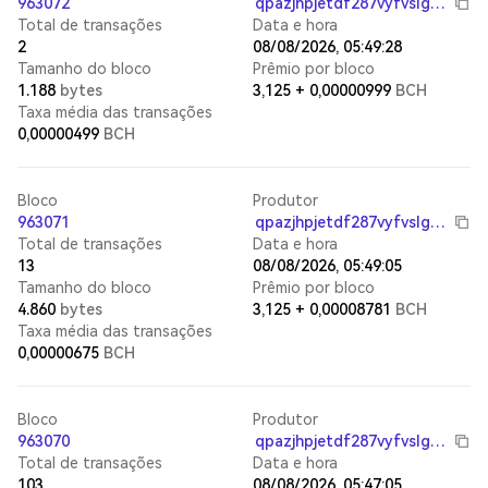
963072
qpazjhpjetdf287vyfvslgg868mdqs4p2v0583dq6t
Total de transações
Data e hora
2
08/08/2026, 05:49:28
Tamanho do bloco
Prêmio por bloco
1.188
bytes
3,125
+
0,00000999
BCH
Taxa média das transações
0,00000499
BCH
Bloco
Produtor
963071
qpazjhpjetdf287vyfvslgg868mdqs4p2v0583dq6t
Total de transações
Data e hora
13
08/08/2026, 05:49:05
Tamanho do bloco
Prêmio por bloco
4.860
bytes
3,125
+
0,00008781
BCH
Taxa média das transações
0,00000675
BCH
Bloco
Produtor
963070
qpazjhpjetdf287vyfvslgg868mdqs4p2v0583dq6t
Total de transações
Data e hora
103
08/08/2026, 05:47:05