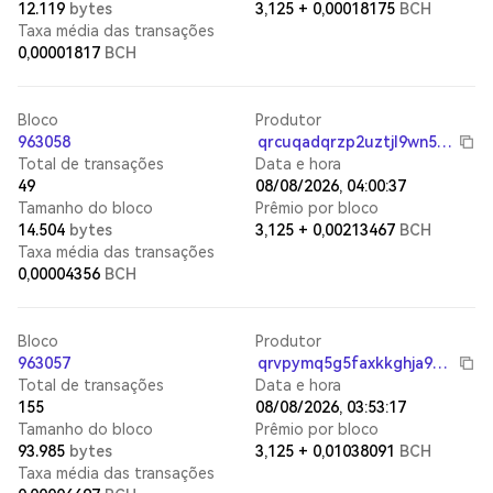
12.119
bytes
3,125
+
0,00018175
BCH
Taxa média das transações
0,00001817
BCH
Bloco
Produtor
963058
qrcuqadqrzp2uztjl9wn5sthepkg22majyxw4gmv6p
Total de transações
Data e hora
49
08/08/2026, 04:00:37
Tamanho do bloco
Prêmio por bloco
14.504
bytes
3,125
+
0,00213467
BCH
Taxa média das transações
0,00004356
BCH
Bloco
Produtor
963057
qrvpymq5g5faxkkghja9q8yng4d0wak63q0ghpvk92
Total de transações
Data e hora
155
08/08/2026, 03:53:17
Tamanho do bloco
Prêmio por bloco
93.985
bytes
3,125
+
0,01038091
BCH
Taxa média das transações