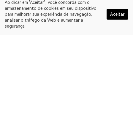
Ao clicar em "Aceitar", você concorda com o
armazenamento de cookies em seu dispositivo
para melhorar sua experiência de navegação,
Aceitar
analisar o tráfego da Web e aumentar a
segurança.
Portugués
A OKLink é uma plataforma de dados da Web3 e oferece um
Explorador de blockchain multichain. Explorador de blockchain
para Bitcoin Cash.
Explorador
Mais sobre a OKLink
Links de parceiros