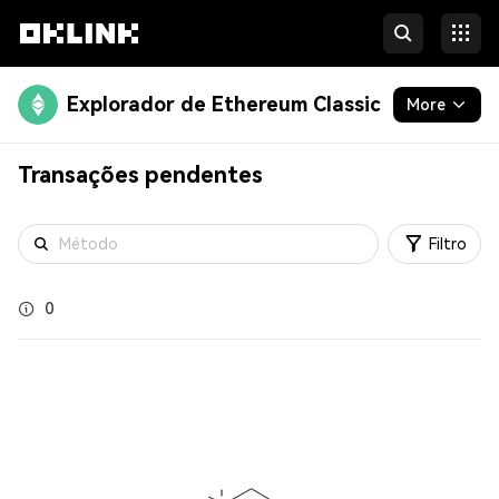
Explorador de Ethereum Classic
More
Blockchain
Transações pendentes
Developers
Filtro
More
0