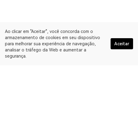
Ao clicar em "Aceitar", você concorda com o
armazenamento de cookies em seu dispositivo
para melhorar sua experiência de navegação,
Aceitar
analisar o tráfego da Web e aumentar a
segurança.
Portugués
A OKLink é uma plataforma de dados da Web3 e oferece um
Explorador de blockchain multichain. Explorador de blockchain
para Ethereum Classic.
Explorador