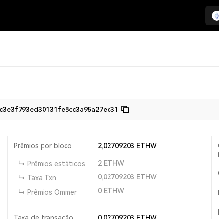
c3e3f793ed30131fe8cc3a95a27ec31
Prêmios por bloco
2,02709203
ETHW
2
ETHW
Prêmios estáticos
0,02709203
ETHW
Taxa Txn
0
ETHW
Prêmios Ommer
Taxa de transação
0,02709203
ETHW