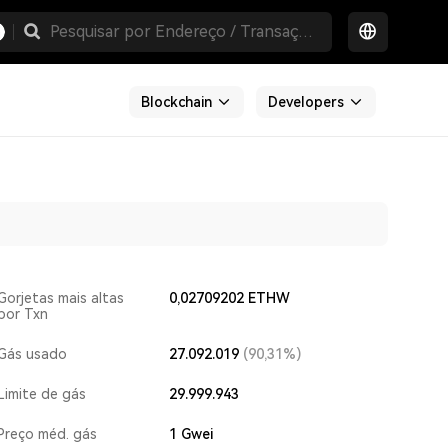
Blockchain
Developers
Gorjetas mais altas
0,02709202 ETHW
por Txn
Gás usado
27.092.019
(90,31%)
Limite de gás
29.999.943
Preço méd. gás
1
Gwei