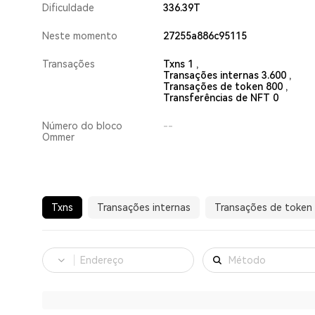
Dificuldade
336.39T
Neste momento
27255a886c95115
Transações
Txns 1 ,
Transações internas 3.600 ,
Transações de token 800 ,
Transferências de NFT 0
Número do bloco
--
Ommer
Txns
Transações internas
Transações de token