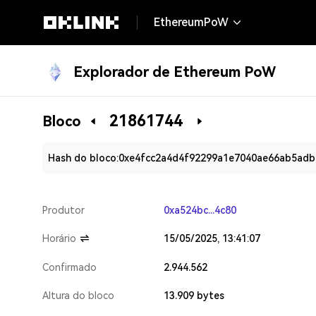
EthereumPoW
Explorador de Ethereum PoW
21861744
Bloco
Hash do bloco:
0xe4fcc2a4d4f92299a1e7040ae66ab5adb
Produtor
0xa524bc...4c80
Horário
15/05/2025, 13:41:07
Confirmado
2.944.562
Altura do bloco
13.909 bytes