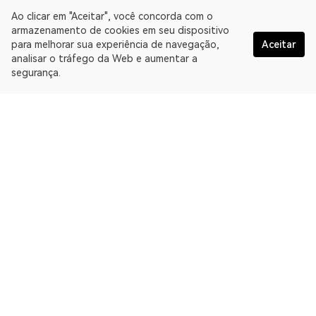
Ao clicar em "Aceitar", você concorda com o
armazenamento de cookies em seu dispositivo
para melhorar sua experiência de navegação,
Aceitar
analisar o tráfego da Web e aumentar a
segurança.
Portugués
A OKLink é uma plataforma de dados da Web3 e oferece um
Explorador de blockchain multichain. Explorador de blockchain
para EthereumPoW.
Explorador
Mais sobre a OKLink