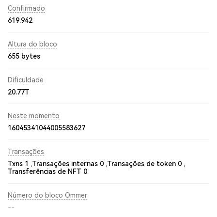
Confirmado
619.942
Altura do bloco
655 bytes
Dificuldade
20.77T
Neste momento
16045341044005583627
Transações
Txns 1 ,
Transações internas 0 ,
Transações de token 0 ,
Transferências de NFT 0
Número do bloco Ommer
--