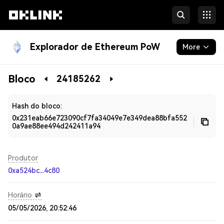
Explorador de Ethereum PoW
More
Blockchain
Bloco
24185262
Developers
Hash do bloco:
0x231eab66e723090cf7fa34049e7e349dea88bfa552
0a9ae88ee494d242411a94
Produtor
0xa524bc...4c80
Horário
05/05/2026, 20:52:46