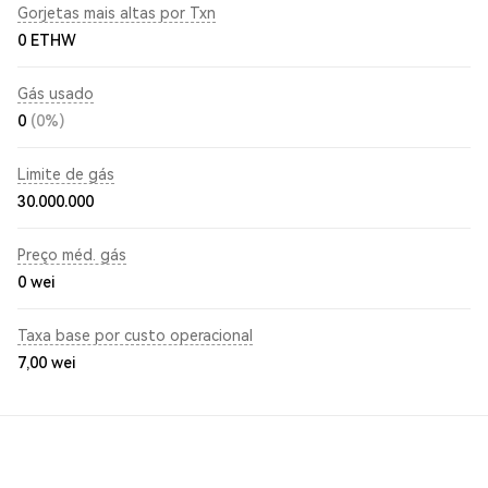
Gorjetas mais altas por Txn
0 ETHW
Gás usado
0
(0%)
Limite de gás
30.000.000
Preço méd. gás
0
wei
Taxa base por custo operacional
7,00
wei