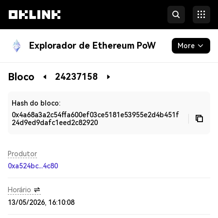
Explorador de Ethereum PoW
More
Blockchain
Bloco
24237158
Developers
Hash do bloco:
0x4a68a3a2c54ffa600ef03ce5181e53955e2d4b451f
24d9ed9dafc1eed2c82920
Produtor
0xa524bc...4c80
Horário
13/05/2026, 16:10:08