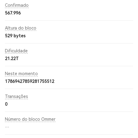
Confirmado
567.996
Altura do bloco
529 bytes
Dificuldade
21.22T
Neste momento
17869427859281755512
Transações
0
Número do bloco Ommer
--