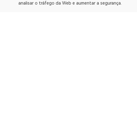
analisar o tráfego da Web e aumentar a segurança.
A OKLink é uma plataforma de dados da Web3 e oferece um 
Explorador
Bitcoin
OP Mainnet
Ethereum
Polygon
X Layer
Avalanche-C
Solana
zkSync Era
TRON
TON
BNB Chain
Gravity Alpha Mainn