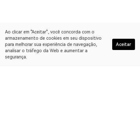
Ao clicar em "Aceitar", você concorda com o
armazenamento de cookies em seu dispositivo
para melhorar sua experiência de navegação,
Aceitar
analisar o tráfego da Web e aumentar a
segurança.
Portugués
A OKLink é uma plataforma de dados da Web3 e oferece um
Explorador de blockchain multichain. Explorador de blockchain
para Mumbai Testnet.
Explorador