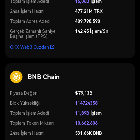
Toplam İşlem Adedi
15,06B
İşlem
24sa İşlem Hacmi
477,21M
TRX
Toplam Adres Adedi
409.798.590
Gerçek Zamanlı Saniye
142,45
İşlem/Sn
Başına İşlem (TPS)
OKX Web3 Cüzdan
BNB Chain
Piyasa Değeri
$79,13B
Blok Yüksekliği
114724358
Toplam İşlem Adedi
11,89B
İşlem
Toplam Token Miktarı
10.662.606
24sa İşlem Hacmi
531,66K
BNB