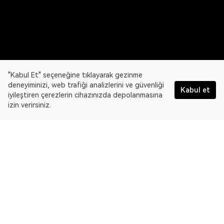
"Kabul Et" seçeneğine tıklayarak gezinme
deneyiminizi, web trafiği analizlerini ve güvenliği
Kabul et
iyileştiren çerezlerin cihazınızda depolanmasına
izin verirsiniz.
Türkçe
OKLink, çoklu blok zinciri gezgini ve Web3 veri platformudur