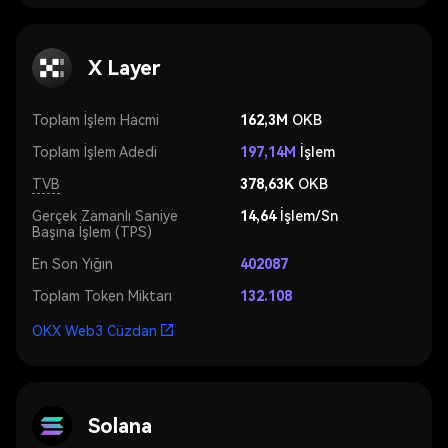
X Layer
Toplam İşlem Hacmi
162,3M
OKB
Toplam İşlem Adedi
197,14M
İşlem
TVB
378,63K
OKB
Gerçek Zamanlı Saniye
14,64
İşlem/Sn
Başına İşlem (TPS)
En Son Yığın
402087
Toplam Token Miktarı
132.108
OKX Web3 Cüzdan
Solana