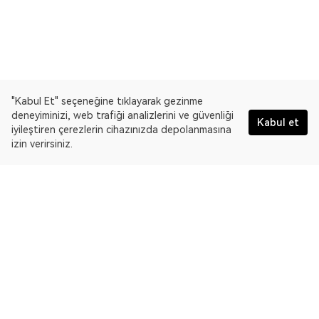
"Kabul Et" seçeneğine tıklayarak gezinme
deneyiminizi, web trafiği analizlerini ve güvenliği
Kabul et
iyileştiren çerezlerin cihazınızda depolanmasına
izin verirsiniz.
Türkçe
OKLink, çoklu blok zinciri gezgini ve Web3 veri platformudur.
Ethereum Classic için blok zinciri gezginidir.
Gezgin