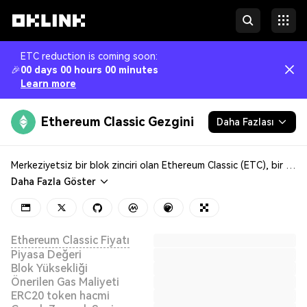
ETC reduction is coming soon
:
🎉
00 days 00 hours 00 minutes
Learn more
Ethereum Classic Gezgini
Daha Fazlası
Blok Zinciri
Merkeziyetsiz bir blok zinciri olan Ethereum Classic (ETC), bir hack saldırısının etkilerini tersine çeviren bir sert çatallanmadan önceki orijinal blok zincirini koruyarak Ethereum ağındaki bir bölünmeden ortaya çıkmıştır. İş kanıtı (PoW) fikir birliği mekanizmasıyla çalışan zincir, Ethereum’a kıyasla merkeziyetsizliğe ve istikrara daha fazla öncelik vermektedir. Ayrıca akıllı sözleşmeleri ve merkeziyetsiz uygulamaları (dApp’ler) destekler.
Daha Fazla Göster
Geliştiriciler
Daha Fazlası
Ethereum Classic Fiyatı
Piyasa Değeri
Blok Yüksekliği
Önerilen Gas Maliyeti
ERC20 token hacmi