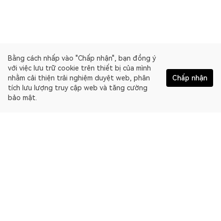
Bằng cách nhấp vào "Chấp nhận", bạn đồng ý
với việc lưu trữ cookie trên thiết bị của mình
nhằm cải thiện trải nghiệm duyệt web, phân
Chấp nhận
tích lưu lượng truy cập web và tăng cường
bảo mật.
Tiếng Việt
OKLink là một trình duyệt blockchain đa chuỗi và nền tảng dữ
liệu Web3. Trình duyệt blockchain cho B² Mainnet.
Trình khám phá