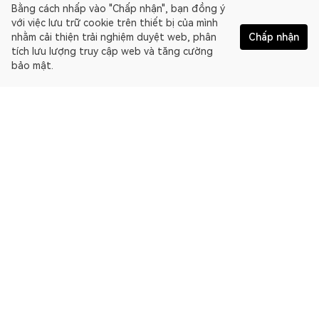
Bằng cách nhấp vào "Chấp nhận", bạn đồng ý
với việc lưu trữ cookie trên thiết bị của mình
nhằm cải thiện trải nghiệm duyệt web, phân
Chấp nhận
tích lưu lượng truy cập web và tăng cường
bảo mật.
Tiếng Việt
OKLink là một trình duyệt blockchain đa chuỗi và nền tảng dữ
liệu Web3. Trình duyệt blockchain cho EthereumPoW.
Trình khám phá
Thông tin khác về OKLink
Liên kết đối tác