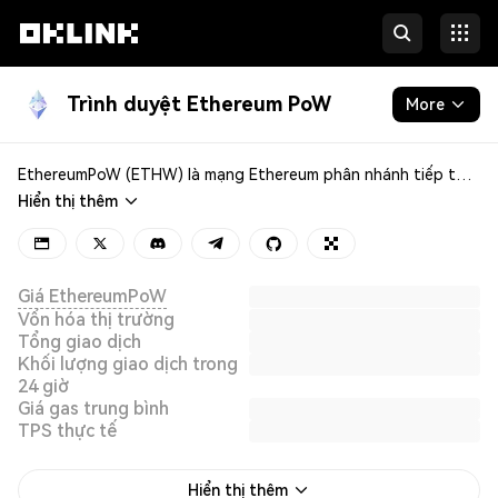
Trình duyệt Ethereum PoW
More
Blockchain
EthereumPoW (ETHW) là mạng Ethereum phân nhánh tiếp tục hoạt động trên cơ chế đồng thuận proof-of-work (PoW) ban đầu. Không giống như Ethereum 2.0, chuyển sang cơ chế proof-of-stake (PoS), ETHW vẫn giữ nguyên cơ chế PoW ban đầu, tương tự như phiên bản đầu tiên của Ethereum.
Hiển thị thêm
Developers
Giá EthereumPoW
Vốn hóa thị trường
Tổng giao dịch
Khối lượng giao dịch trong
24 giờ
Giá gas trung bình
TPS thực tế
Hiển thị thêm