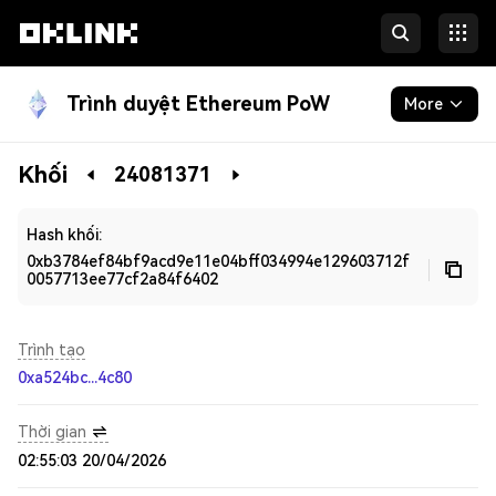
Trình duyệt Ethereum PoW
More
Blockchain
Khối
24081371
Developers
Hash khối:
0xb3784ef84bf9acd9e11e04bff034994e129603712f
0057713ee77cf2a84f6402
Trình tạo
0xa524bc...4c80
Thời gian
02:55:03 20/04/2026