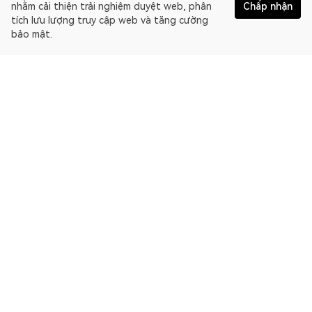
nhằm cải thiện trải nghiệm duyệt web, phân
Chấp nhận
tích lưu lượng truy cập web và tăng cường
bảo mật.
Tiếng Việt
OKLink là một trình duyệt blockchain đa chuỗi và nền tảng dữ
liệu Web3. Trình duyệt blockchain cho EthereumPoW.
Trình khám phá
Thông tin khác về OKLink
Liên kết đối tác
Trang web của OKX:
OKX.com
OKX Web3:
web3.okx.com