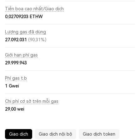
Tiền boa cao nhất/Giao dịch
0,02709203 ETHW
Lượng gas đã dùng
27.092.031
(90,31%)
Giới hạn phí gas
29.999.943
Phí gas t.b
1
Gwei
Chi phí cơ sở trên mỗi gas
29,00
wei
Giao dịch
Giao dịch nội bộ
Giao dịch token