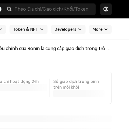
Token & NFT
Developers
More
Ronin là một mạng blockchain phi tập trung được thiết kế riêng cho trò chơi và NFT, ra mắt vào năm 2021. Mục tiêu chính của Ronin là cung cấp giao dịch trong trò chơi hiệu quả, độ trễ thấp và tiết kiệm chi phí, nâng cao trải nghiệm người chơi và hỗ trợ nhà phát triển tạo ứng dụng phi tập trung (DApp). Hoạt động như một sidechain của Ethereum được phát triển dựa trên cộng đồng Axie Infinity, Ronin cho phép di chuyển liền mạch ứng dụng hợp đồng thông minh từ Ethereum.
ịa chỉ hoạt động 24h
Số giao dịch trung bình
trên mỗi khối