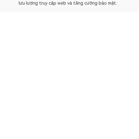
lưu lượng truy cập web và tăng cường bảo mật.
OKLink là một trình duyệt blockchain đa chuỗi và nền tảng
Trình khám phá
Bitcoin
OP Mainnet
Ethereum
Polygon
X Layer
Avalanche-C
Solana
zkSync Era
TRON
TON
BNB Chain
Gravity Alpha Mainn