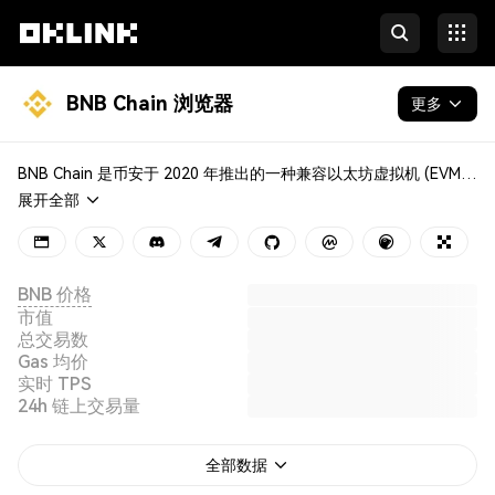
BNB Chain 浏览器
更多
区块链
BNB Chain 是币安于 2020 年推出的一种兼容以太坊虚拟机 (EVM) 的 Layer 1 区块链网络，包括 BNB Beacon Chain 和 BNB Smart Chain (BSC)。该链支持完整的智能合约功能并兼容 EVM，使开发者能够轻松部署合约并开发去中心化应用 (DApp)。其原生代币 BNB 支持多种用例，如交易、治理和质押。
展开全部
代币 & NFT
开发者
BNB 价格
更多
市值
总交易数
Gas 均价
实时 TPS
24h 链上交易量
全部数据