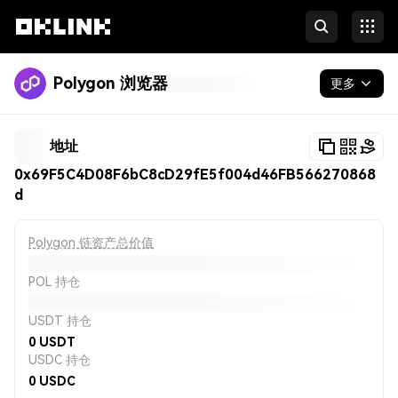
Polygon 浏览器
更多
区块链
地址
代币 & NFT
0x69F5C4D08F6bC8cD29fE5f004d46FB566270868
d
开发者
更多
Polygon 链资产总价值
POL 持仓
USDT 持仓
0
USDT
USDC 持仓
0
USDC