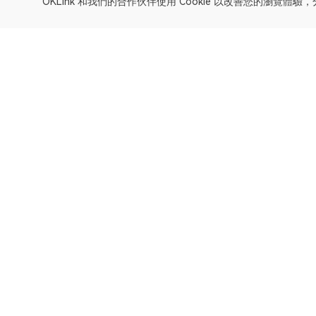
OKLink 和我們的合作伙伴使用 Cookie 以改善您的瀏覽體
OKLink 是多鏈區塊瀏覽器和 Web3 數據平臺。EthereumP
瀏覽器
Bitcoin
OP Mainnet
Ethereum
Polygon
X Layer
Avalanche-C
Solana
zkSync Era
TRON
TON
BNB Chain
Gravity Alpha Mainn