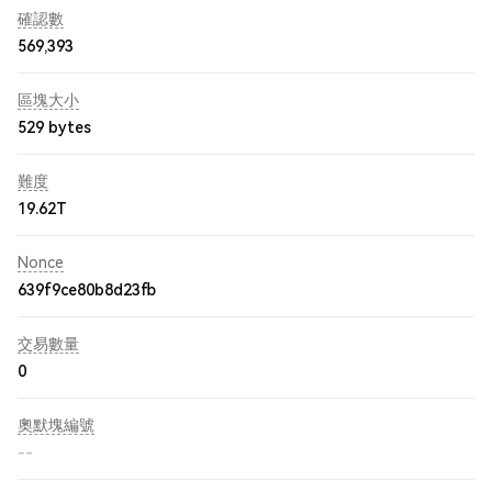
確認數
569,393
區塊大小
529 bytes
難度
19.62T
Nonce
639f9ce80b8d23fb
交易數量
0
奧默塊編號
--