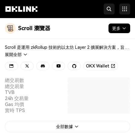
Scroll 瀏覽器
更多
區塊鏈
Scroll 是運用 zkRollup 技術的以太坊 Layer 2 擴展解決方案，旨在提高以太坊網絡的可擴展性並降低交易費用。Scroll 與以太坊虛擬機 (EVM) 完全兼容，這意味著現有的以太坊應用程序和工具可以與 Scroll 無縫協作，無需修改。
展開全部
代幣 & NFT
OKX Wallet
開發者
總交易數
更多
總交易量
TVB
24h 交易量
Gas 均價
實時 TPS
全部數據