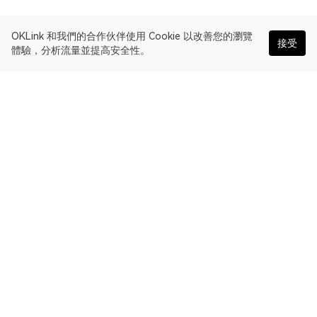
OKLink 和我們的合作伙伴使用 Cookie 以改善您的瀏覽
接受
體驗，分析流量並提高安全性。
繁體中文
OKLink 是多鏈區塊瀏覽器和 Web3 數據平臺。Scroll 區塊鏈瀏覽
器。
瀏覽器
關於 OKLink
合作伙伴鏈接
OKX 官網：
OKX.com