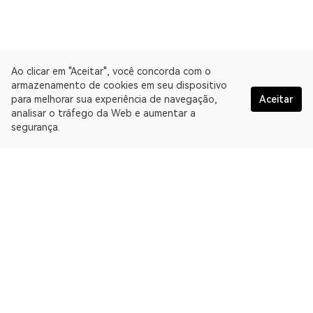
Ao clicar em "Aceitar", você concorda com o
armazenamento de cookies em seu dispositivo
para melhorar sua experiência de navegação,
Aceitar
analisar o tráfego da Web e aumentar a
segurança.
Portugués
A OKLink é uma plataforma de dados da Web3 e oferece um
Explorador de blockchain multichain. Explorador de blockchain
para Gnosis.
Explorador