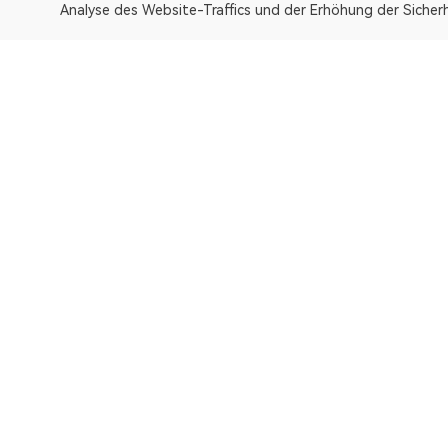
Analyse des Website-Traffics und der Erhöhung der Sicherh
OKLink ist ein Multi-Chain-Blockchain-Explorer und eine 
Explorer
Bitcoin
OP Mainnet
Ethereum
Polygon
X Layer
Avalanche-C
Solana
zkSync Era
TRON
TON
BNB Chain
Gravity Alpha Mainn