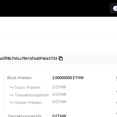
a5ff8b745cc78416f6d0f4bb5724
Block-Prämien
2,00000000
ETHW
2
ETHW
Static-Prämien
0
ETHW
Transaktionsgebühr
0
ETHW
Ommer-Prämien
Transaktionsgebühr
0
ETHW