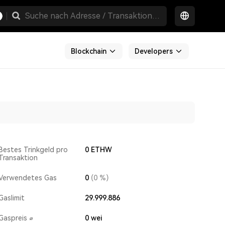
Blockchain
Developers
Bestes Trinkgeld pro
0 ETHW
Transaktion
Verwendetes Gas
0
(0 %)
Gaslimit
29.999.886
Gaspreis ⌀
0
wei