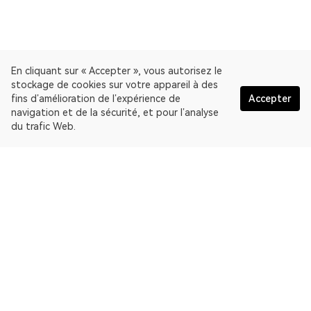
En cliquant sur « Accepter », vous autorisez le
stockage de cookies sur votre appareil à des
fins d’amélioration de l’expérience de
Accepter
navigation et de la sécurité, et pour l’analyse
du trafic Web.
Français
OKLink est un explorateur de blocs multichaîne et une
plateforme de données Web3. Explorateur de blockchain Kaia
Network.
Explorateur