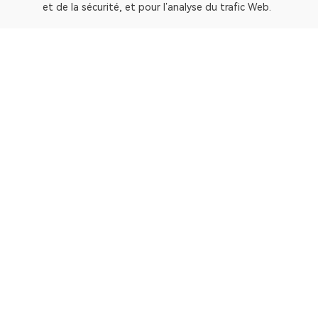
et de la sécurité, et pour l’analyse du trafic Web.
OKLink est un explorateur de blocs multichaîne et une pl
Explorateur
Bitcoin
OP Mainnet
Ethereum
Polygon
X Layer
Avalanche-C
Solana
zkSync Era
TRON
TON
BNB Chain
Gravity Alpha Mainn